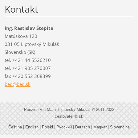
Kontakt
Ing. Rastislav Štepita
Matúškova 120
031 05 Liptovský Mikuláš
Slovensko (SK)
tel. +421 44 5526210
tel. +421 905 270007
fax +420 552 308399
bed@bed.
sk
Penzion Via Mara, Liptovský Mikuláš © 2011-2022
cestovatel ® sk
Čeština
|
English
|
Polski
|
Русский
|
Deutsch
|
Magyar
|
Slovenčina