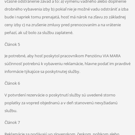
včasné odstránenie závad a to: a) výmenu vadného alebo doplnenie
drobného vybavenia izby b) pokiaľ nie je možné vadu odstrániť a izba
bude i napriek tomu prenajatá, hosť má nárok na zľavu zo základnej
ceny izby c) na zrušenie zmluvy pred prenocovaním a na vrátenie
peňazí, ak už bolo za službu zaplatené.
Článok 5
Je potrebné, aby hosť poskytol pracovníkom Penziónu VIA MARA
súčinnosť potrebnú k vybaveniu reklamácie, hlavne podať im pravdivé
informácie týkajúce sa poskytnutej služby.
Článok 6
V potvrdení rezervácie o poskytnutí služby sú uvedené storno
poplatky za vopred objednanú a v deň stanovenú nevyžiadanú
službu.
Článok 7
Reklamácie sa podávajú vo slovenskom, českom, poľskom alebo