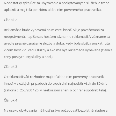
Nedostatky týkajúce sa ubytovania a poskytovaných služieb je treba
uplatniť u majiteľa penziónu alebo ním povereného pracovníka.
Článok 2
Reklamácia bude vybavená na mieste ihneď. Ak je považovaná za
neoprávnenú, napíše sa s hosťom záznam o reklamácii. V zázname sa
uvedie presné označenie služby a doba, kedy bola služba poskytnutá,
v čom hosť vidí vadu služby a ako má byť reklamácia vybavená (zľava z
ceny poskytnutej služby a pod.).
Článok 3
O reklamácii vád rozhodne majiteľ alebo ním poverený pracovník
ihneď, v zložitých prípadoch do troch dní, najneskôr však do 30 dní.
(zákona č. 250/2007 Zb. v neskoršom znení o ochrane spotrebiteľa).
Článok 4
Na úseku ubytovania má hosť právo požadovať bezplatné, riadne a