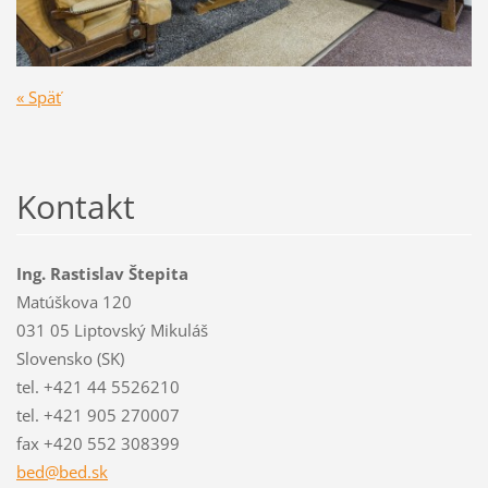
« Späť
Kontakt
Ing. Rastislav Štepita
Matúškova 120
031 05 Liptovský Mikuláš
Slovensko (SK)
tel. +421 44 5526210
tel. +421 905 270007
fax +420 552 308399
bed@bed.
sk