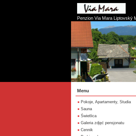
Penzion Via Mara Liptovský 
Menu
Pokoje, Apartamenty, Studia
Sauna
Świetlica
Galeria zdjęć pensjonatu
Cennik