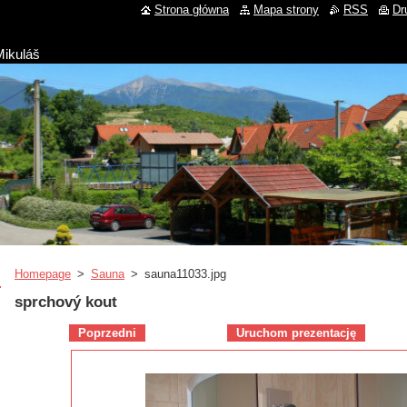
Strona główna
Mapa strony
RSS
Dr
Mikuláš
Homepage
>
Sauna
>
sauna11033.jpg
sprchový kout
Poprzedni
Uruchom prezentację