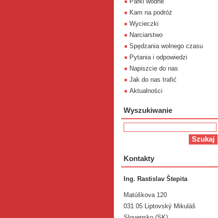
Parki wodne
Kam na podróż
Wycieczki
Narciarstwo
Spędzania wolnego czasu
Pytania i odpowiedzi
Napiszcie do nas
Jak do nas trafić
Aktualności
Wyszukiwanie
Kontakty
Ing. Rastislav Štepita
Matúškova 120
031 05 Liptovský Mikuláš
Slovensko (SK)