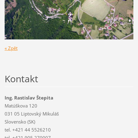
« Zpět
Kontakt
Ing. Rastislav Štepita
Matúškova 120
031 05 Liptovský Mikuláš
Slovensko (SK)
tel. +421 44 5526210
tel. +421 905 270007