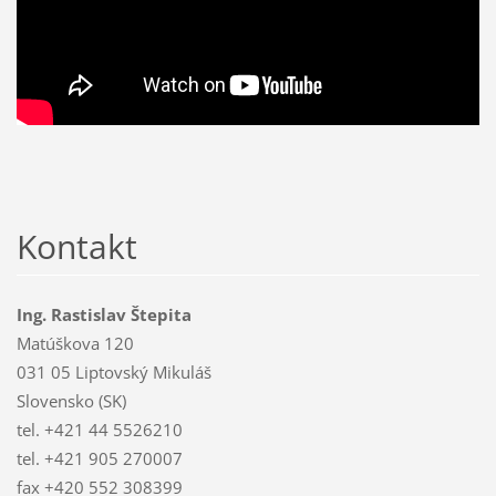
Kontakt
Ing. Rastislav Štepita
Matúškova 120
031 05 Liptovský Mikuláš
Slovensko (SK)
tel. +421 44 5526210
tel. +421 905 270007
fax +420 552 308399