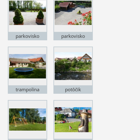
parkovisko
parkovisko
trampolína
potôčik
Jalovčanka pred
domom