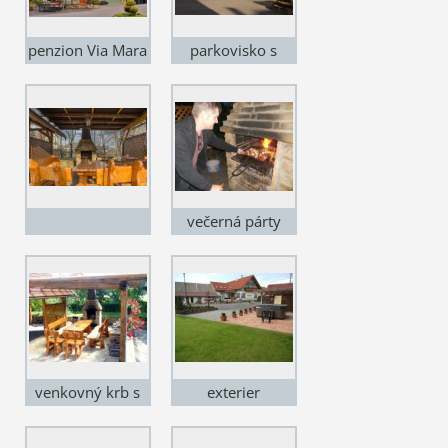
penzion Via Mara
parkovisko s
výhľadom na
Baranec
večerná párty
venkovný krb s
exterier
posedením