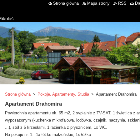
Strona główna
Mapa strony
RSS
Dr
Mikuláš
Strona główna
>
Pokoje, Apartamenty, Studia
>
Apartament Drahomira
Apartament Drahomira
Powierchnia apartamentu ok. 65 m2
, 2
sypialnie z TV-SAT
, 1 świetlica z
wyposażonym (kuchenka mikrofalowa, łodówka, czajnik, naczynia, szklanki
...), stół z 6 krzesłami, 1 łazienka z prysznicem, 1x WC.
Na pokoju nr. 1: 1x łóżko małżeńskie, 1x łóżko