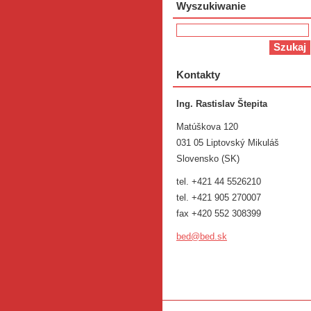
Wyszukiwanie
Kontakty
Ing. Rastislav Štepita
Matúškova 120
031 05 Liptovský Mikuláš
Slovensko (SK)
tel. +421 44 5526210
tel. +421 905 270007
fax +420 552 308399
bed@bed.
sk