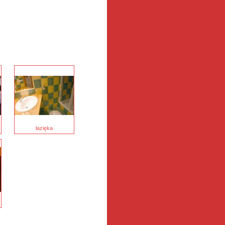
łazięka