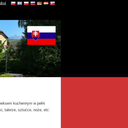
ukuj
 aneksem kuchennym w pełni
, talerze, sztućce, noże, etc