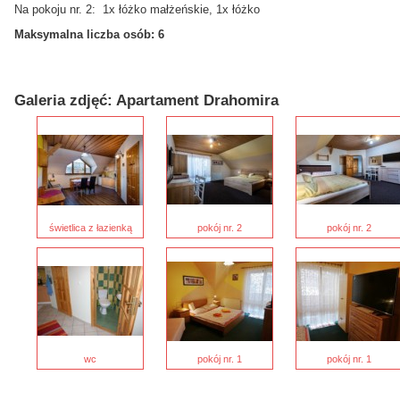
Na pokoju nr. 2: 1x łóżko małżeńskie, 1x łóżko
Maksymalna liczba osób: 6
Galeria zdjęć: Apartament Drahomira
świetlica z łazienką
pokój nr. 2
pokój nr. 2
wc
pokój nr. 1
pokój nr. 1