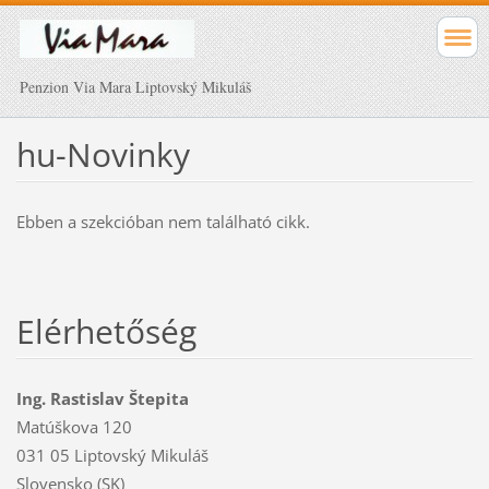
Penzion Via Mara Liptovský Mikuláš
hu-Novinky
Ebben a szekcióban nem található cikk.
Elérhetőség
Ing. Rastislav Štepita
Matúškova 120
031 05 Liptovský Mikuláš
Slovensko (SK)