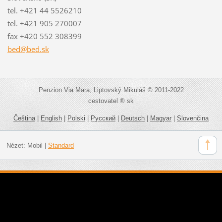
tel. +421 44 5526210
tel. +421 905 270007
fax +420 552 308399
bed@bed.
sk
Penzion Via Mara, Liptovský Mikuláš © 2011-2022
cestovatel ® sk
Čeština
|
English
|
Polski
|
Русский
|
Deutsch
|
Magyar
|
Slovenčina
Nézet:
Mobil
|
Standard