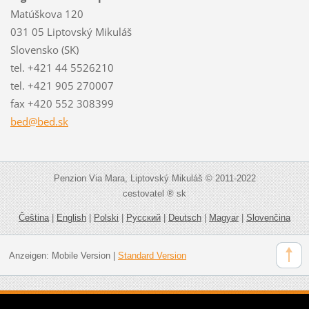
Matúškova 120
031 05 Liptovský Mikuláš
Slovensko (SK)
tel. +421 44 5526210
tel. +421 905 270007
fax +420 552 308399
bed@bed.
sk
Penzion Via Mara, Liptovský Mikuláš © 2011-2022
cestovatel ® sk
Čeština
|
English
|
Polski
|
Русский
|
Deutsch
|
Magyar
|
Slovenčina
Anzeigen:
Mobile Version
|
Standard Version