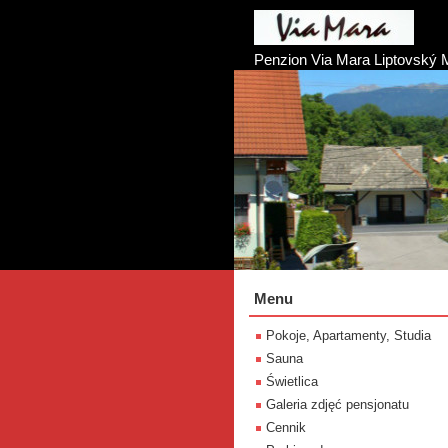
Penzion Via Mara Liptovský 
Menu
Pokoje, Apartamenty, Studia
Sauna
Świetlica
Galeria zdjęć pensjonatu
Cennik