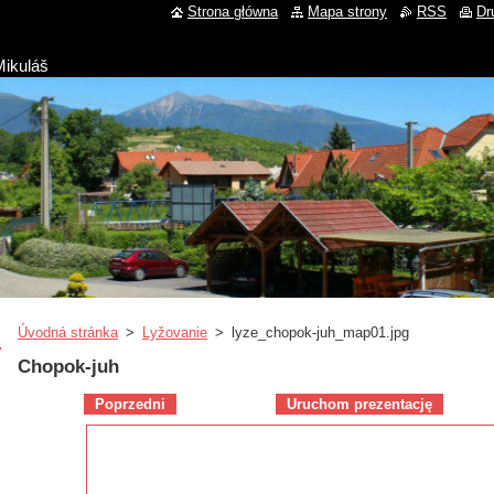
Strona główna
Mapa strony
RSS
Dr
Mikuláš
Úvodná stránka
>
Lyžovanie
>
lyze_chopok-juh_map01.jpg
Chopok-juh
Poprzedni
Uruchom prezentację