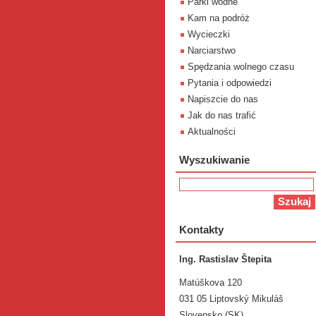
Parki wodne
Kam na podróż
Wycieczki
Narciarstwo
Spędzania wolnego czasu
Pytania i odpowiedzi
Napiszcie do nas
Jak do nas trafić
Aktualności
Wyszukiwanie
Kontakty
Ing. Rastislav Štepita
Matúškova 120
031 05 Liptovský Mikuláš
Slovensko (SK)