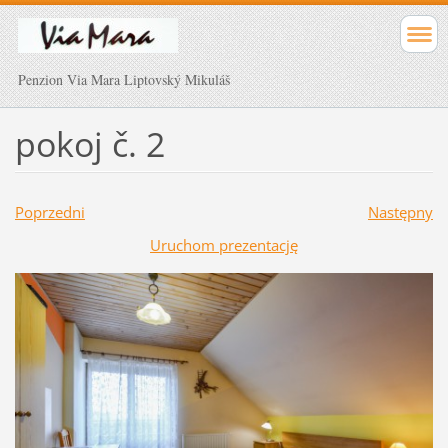
Penzion Via Mara Liptovský Mikuláš
pokoj č. 2
Poprzedni
Następny
Uruchom prezentację